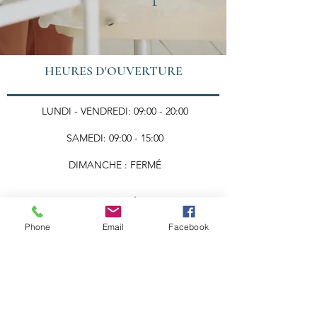
HEURES D'OUVERTURE
LUNDI - VENDREDI: 09:00 - 20:00
SAMEDI: 09:00 - 15:00
DIMANCHE : FERMÉ
Nous joindre
Phone
Email
Facebook
ADRESSE:
200 - 3330
, CH. STE-FOY,
QUÉBEC, QC, G1X 1S5
COURRIEL:
INFO@CLINIQUEVINICI.COM
TEL :
418.659.7491