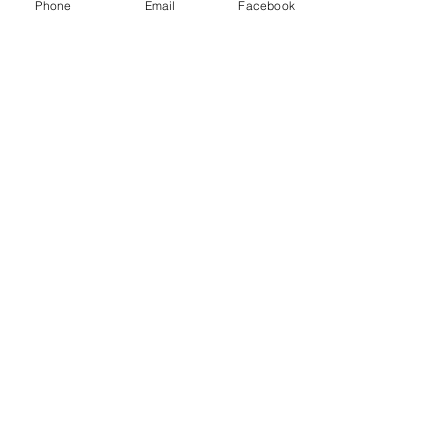
Acide salicylique 2%
Phone
Email
Facebook
Huile de lavande fine
Instructions
HEURES D'OUVERTURE
LUNDI - VENDREDI: 09:00 - 20:00
SAMEDI: 09:00 - 15:00
DIMANCHE : FERMÉ
Nous joindre