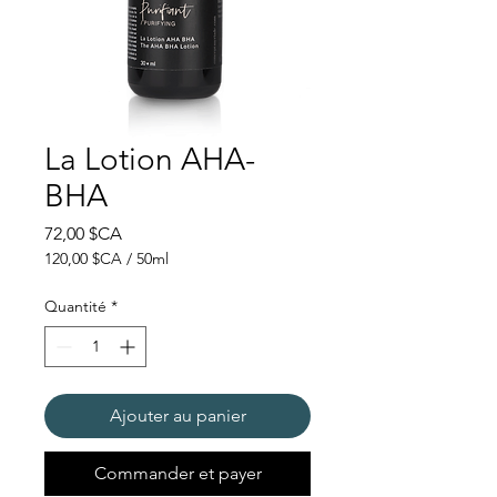
La Lotion AHA-
BHA
Prix
72,00 $CA
120,00 $CA
/
50ml
120,00 $CA
pour
Quantité
*
50
Millilitres
Ajouter au panier
Commander et payer