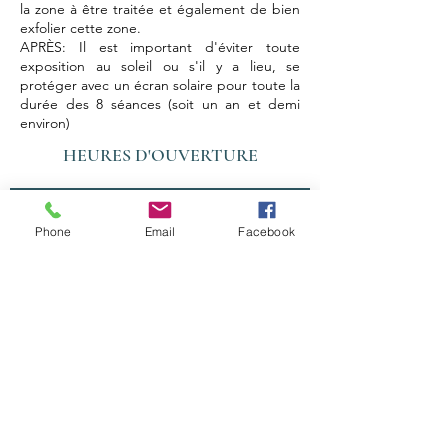
la zone à être traitée et également de bien
exfolier cette zone.
APRÈS: Il est important d'éviter toute
exposition au soleil ou s'il y a lieu, se
protéger avec un écran solaire pour toute la
durée des 8 séances (soit un an et demi
environ)
HEURES D'OUVERTURE
LUNDI - VENDREDI: 09:00 - 20:00
Phone
Email
Facebook
SAMEDI: 09:00 - 15:00
DIMANCHE : FERMÉ
Nous joindre
ADRESSE:
200 - 3330
, CH. STE-FOY,
QUÉBEC, QC, G1X 1S5