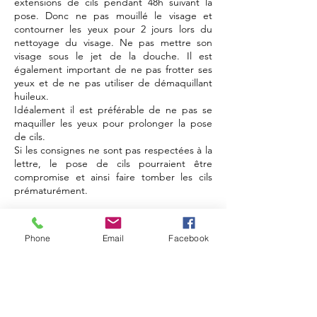
extensions de cils pendant 48h suivant la
pose. Donc ne pas mouillé le visage et
contourner les yeux pour 2 jours lors du
nettoyage du visage. Ne pas mettre son
visage sous le jet de la douche. Il est
également important de ne pas frotter ses
yeux et de ne pas utiliser de démaquillant
huileux.
Idéalement il est préférable de ne pas se
maquiller les yeux pour prolonger la pose
de cils.
Si les consignes ne sont pas respectées à la
lettre, le pose de cils pourraient être
compromise et ainsi faire tomber les cils
prématurément.
HEURES D'OUVERTURE
Phone
Email
Facebook
LUNDI - VENDREDI: 09:00 - 20:00
SAMEDI: 09:00 - 15:00
DIMANCHE : FERMÉ