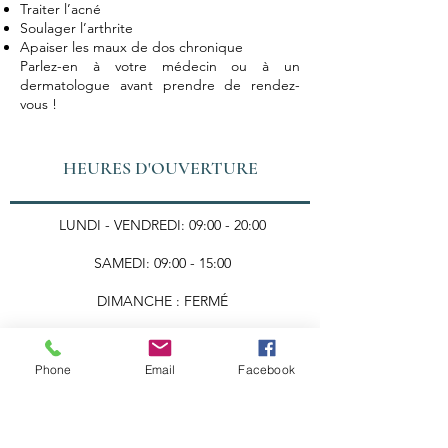
Traiter l’acné
Soulager l’arthrite
Apaiser les maux de dos chronique
Parlez-en à votre médecin ou à un
dermatologue avant prendre de rendez-
vous !
HEURES D'OUVERTURE
LUNDI - VENDREDI: 09:00 - 20:00
SAMEDI: 09:00 - 15:00
DIMANCHE : FERMÉ
Nous joindre
Phone
Email
Facebook
ADRESSE:
200 - 3330
, CH. STE-FOY,
QUÉBEC, QC, G1X 1S5