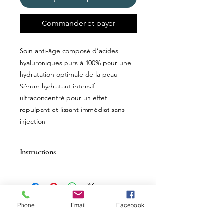
Commander et payer
Soin anti-âge composé d’acides
hyaluroniques purs à 100% pour une
hydratation optimale de la peau
Sérum hydratant intensif
ultraconcentré pour un effet
repulpant et lissant immédiat sans
injection
Instructions
HEURES D'OUVERTURE
Phone
Email
Facebook