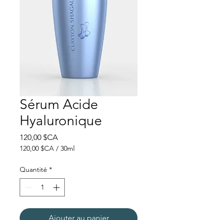
Sérum Acide
Hyaluronique
Prix
120,00 $CA
120,00 $CA
/
30ml
120,00 $CA
pour
Quantité
*
30
Millilitres
Ajouter au panier