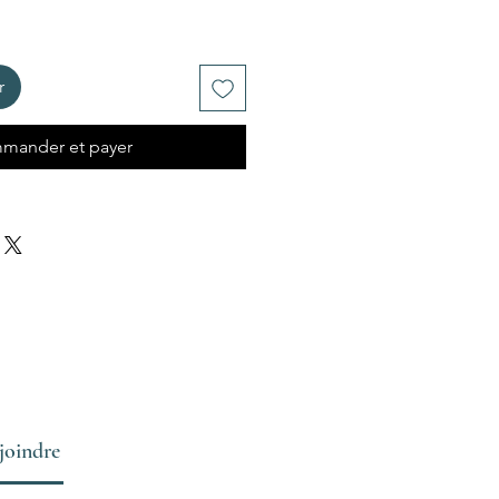
r
mander et payer
joindre