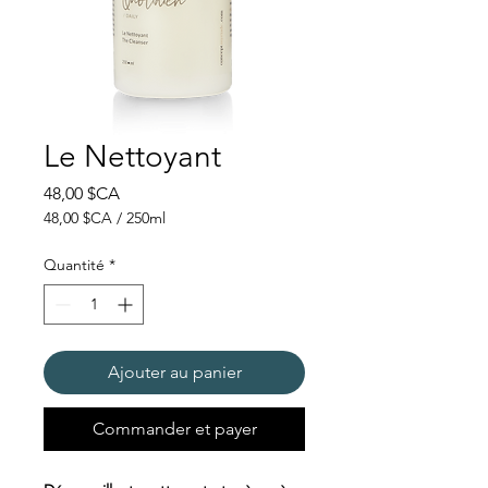
Le Nettoyant
Prix
48,00 $CA
48,00 $CA
/
250ml
48,00 $CA
pour
Quantité
*
250
Millilitres
Ajouter au panier
Commander et payer