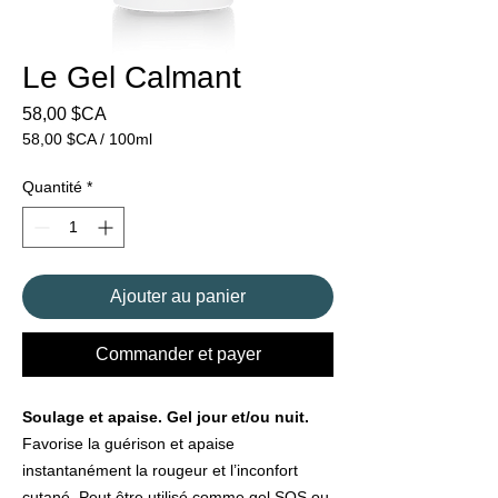
Le Gel Calmant
Prix
58,00 $CA
58,00 $CA
/
100ml
58,00 $CA
pour
Quantité
*
100
Millilitres
Ajouter au panier
Commander et payer
Soulage et apaise. Gel jour et/ou nuit.
Favorise la guérison et apaise
instantanément la rougeur et l’inconfort
cutané. Peut être utilisé comme gel SOS ou