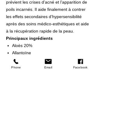
prévient les crises d’acné et l’apparition de
poils incarnés. Il aide finalement à contrer
les effets secondaires d’hypersensibilité
après des soins médico-esthétiques et aide
à la récupération rapide de la peau.
Principaux ingrédients
Aloès 20%
Allantoïne
Bisabolol
Fenouil de mer
Phone
Email
Facebook
Huile essentielle d’immortelle
Instructions
HEURES D'OUVERTURE
LUNDI - VENDREDI: 09:00 - 20:00