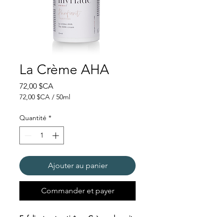
La Crème AHA
Prix
72,00 $CA
72,00 $CA
/
50ml
72,00 $CA
pour
Quantité
*
50
Millilitres
Ajouter au panier
Commander et payer