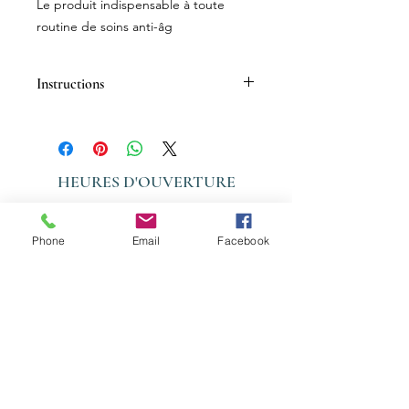
Le produit indispensable à toute
routine de soins anti-âg
Instructions
HEURES D'OUVERTURE
LUNDI - VENDREDI: 09:00 - 20:00
Phone
Email
Facebook
SAMEDI: 09:00 - 15:00
DIMANCHE : FERMÉ
Nous joindre