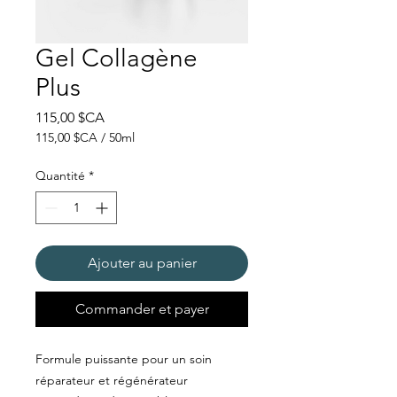
Gel Collagène
Plus
Prix
115,00 $CA
115,00 $CA
/
50ml
115,00 $CA
pour
Quantité
*
50
Millilitres
Ajouter au panier
Commander et payer
Formule puissante pour un soin
réparateur et régénérateur