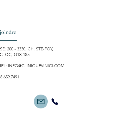
joindre
E: 200 - 3330, CH. STE-FOY,
, QC, G1X 1S5
IEL:
INFO@CLINIQUEVINICI.COM
18.659.7491