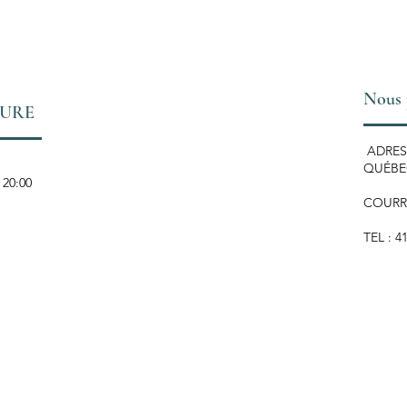
Nous 
TURE
ADRESS
QUÉBEC
 20:00
COURR
TEL : 4