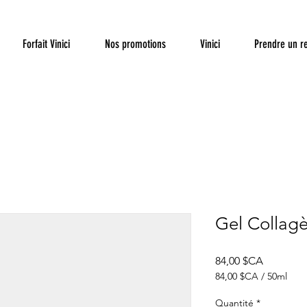
Forfait Vinici
Nos promotions
Vinici
Prendre un r
Gel Collag
Prix
84,00 $CA
84,00 $CA
/
50ml
84,00 $CA
pour
Quantité
*