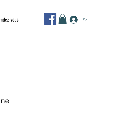
endez-vous
Se connecter
ène