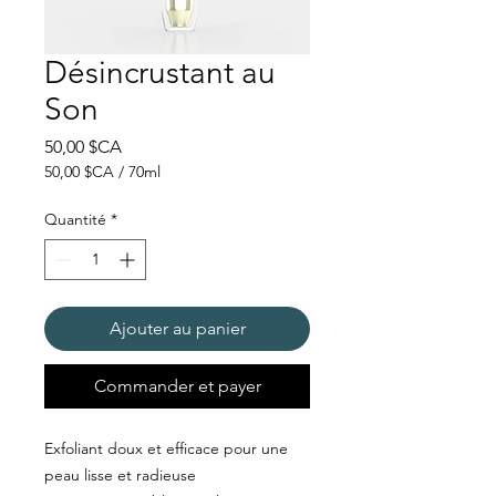
Désincrustant au
Son
Prix
50,00 $CA
50,00 $CA
/
70ml
50,00 $CA
pour
Quantité
*
70
Millilitres
Ajouter au panier
Commander et payer
Exfoliant doux et efficace pour une
peau lisse et radieuse