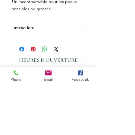
Un incontournable pour les peaux
sensibles ou grasses
Instructions
HEURES D'OUVERTURE
LUNDI - VENDREDI: 09:00 - 20:00
Phone
Email
Facebook
SAMEDI: 09:00 - 15:00
DIMANCHE : FERMÉ
Nous joindre