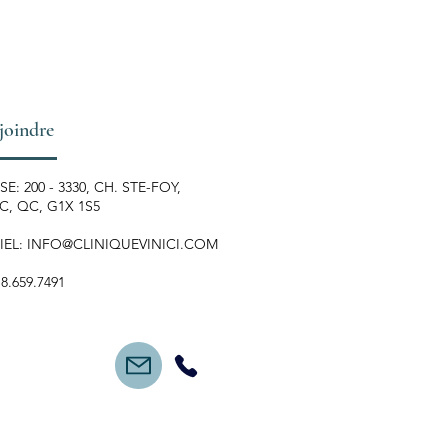
joindre
E: 200 - 3330, CH. STE-FOY,
, QC, G1X 1S5
IEL:
INFO@CLINIQUEVINICI.COM
18.659.7491