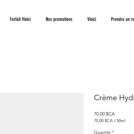
Forfait Vinici
Nos promotions
Vinici
Prendre un r
Crème Hyd
Prix
70,00 $CA
70,00 $CA
/
50ml
70,00 $CA
pour
Quantité
*