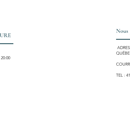
Nous 
TURE
ADRESS
QUÉBEC
 20:00
COURR
TEL : 4