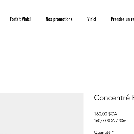
Forfait Vinici
Nos promotions
Vinici
Prendre un r
Concentré É
Prix
160,00 $CA
160,00 $CA
/
30ml
160,00 $CA
pour
Quantité
*