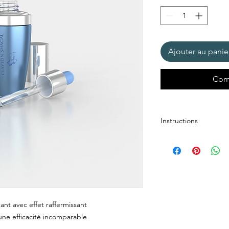
30
Millilitres
Ajouter au panie
Com
Instructions
ant avec effet raffermissant
une efficacité incomparable