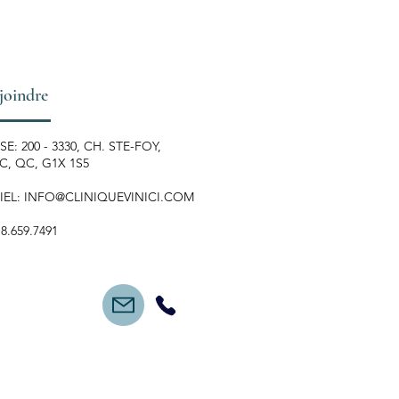
joindre
E: 200 - 3330, CH. STE-FOY,
, QC, G1X 1S5
IEL:
INFO@CLINIQUEVINICI.COM
18.659.7491